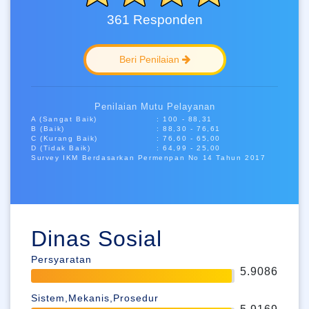
361 Responden
Beri Penilaian
Penilaian Mutu Pelayanan
A (sangat Baik)
: 100 - 88,31
B (baik)
: 88,30 - 76,61
C (kurang Baik)
: 76,60 - 65,00
D (tidak Baik)
: 64,99 - 25,00
Survey IKM Berdasarkan Permenpan No 14 Tahun 2017
Dinas Sosial
Persyaratan
5.9086
Sistem,Mekanis,Prosedur