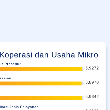
 Koperasi dan Usaha Mikro
is,Prosedur
5.9272
esaian
5.8970
5.9342
ikasi Jenis Pelayanan