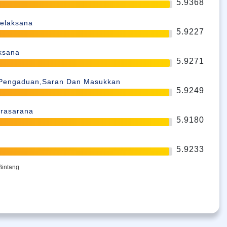
5.9368
elaksana
5.9227
aksana
5.9271
Pengaduan,Saran Dan Masukkan
5.9249
rasarana
5.9180
5.9233
Bintang