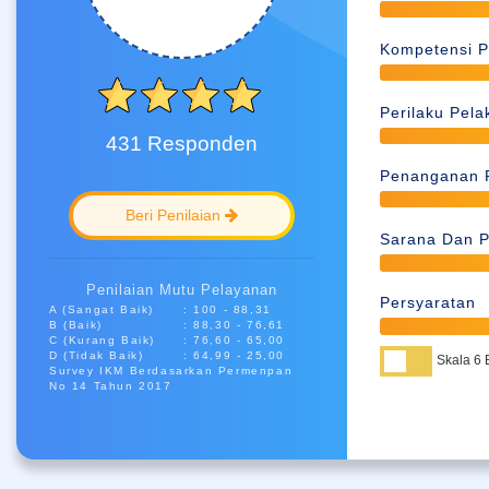
Kompetensi P
Perilaku Pel
431 Responden
Penanganan 
Beri Penilaian
Sarana Dan P
Penilaian Mutu Pelayanan
Persyaratan
A (sangat Baik)
: 100 - 88,31
B (baik)
: 88,30 - 76,61
C (kurang Baik)
: 76,60 - 65,00
D (tidak Baik)
: 64,99 - 25,00
Skala 6 
Survey IKM Berdasarkan Permenpan
No 14 Tahun 2017